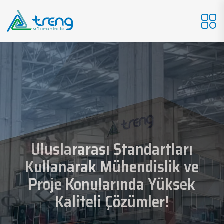
Uluslararası Standartları
Uluslararası Standartları
İnovasyonla Tasarla, Gerçeğe
Kullanarak Mühendislik ve
Kullanarak Mühendislik ve
İleri Tasarımın Ötesinde,
Proje Konularında Yüksek
Proje Konularında Yüksek
Gerçekleşen Hayaller!
Dönüştür!
Kaliteli Çözümler!
Kaliteli Çözümler!
KEŞFEDIN
KEŞFEDIN