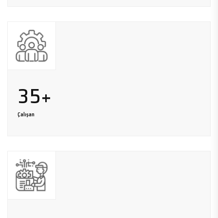
3
5
+
Çalışan